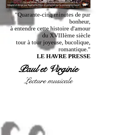
"Quarante-cinq minutes de pur
bonheur,
à entendre cette histoire d'amour
du XVIIIème siècle
tour à tour joyeuse, bucolique,
romantique."
LE HAVRE PRESSE
Paul et Virginie
Lecture musicale